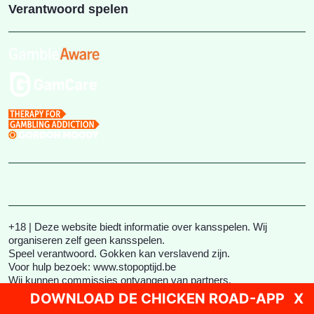
Verantwoord spelen
+18 | Deze website biedt informatie over kansspelen. Wij
organiseren zelf geen kansspelen.
Speel verantwoord. Gokken kan verslavend zijn.
Voor hulp bezoek: www.stopoptijd.be
Wij kunnen commissies ontvangen van partners.
2026 © chicken-road-demo-be.com. Alle rechten voorbehouden
DOWNLOAD DE CHICKEN ROAD-APP
X