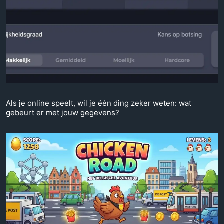
Als je online speelt, wil je één ding zeker weten: wat
gebeurt er met jouw gegevens?