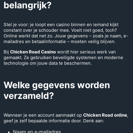
belangrijk?
Stel je voor: je loopt een casino binnen en iemand kijkt
constant over je schouder mee. Voelt niet goed, toch?
Online werkt dat net zo. Jouw gegevens – zoals je naam, e-
mailadres en betaalinformatie – moeten veilig blijven.
Bij
Chicken Road Casino
wordt hier serieus werk van
gemaakt. Ze gebruiken beveiligde systemen en moderne
technologie om jouw data te beschermen.
Welke gegevens worden
verzameld?
Wanneer je een account aanmaakt op
Chicken Road online
,
geef je zelf bepaalde informatie door. Denk aan:
Naam en e-mailadres