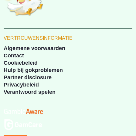
VERTROUWENSINFORMATIE
Algemene voorwaarden
Contact
Cookiebeleid
Hulp bij gokproblemen
Partner disclosure
Privacybeleid
Verantwoord spelen