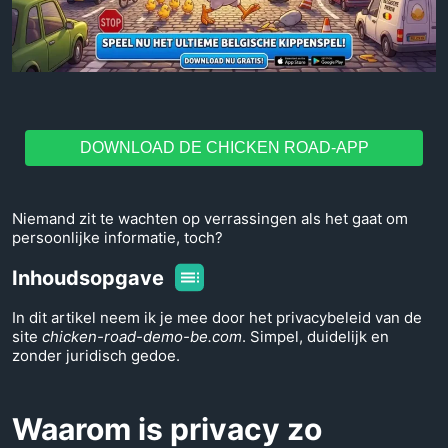
DOWNLOAD DE CHICKEN ROAD-APP
Niemand zit te wachten op verrassingen als het gaat om
persoonlijke informatie, toch?
Inhoudsopgave
In dit artikel neem ik je mee door het privacybeleid van de
site
chicken-road-demo-be.com
. Simpel, duidelijk en
zonder juridisch gedoe.
Waarom is privacy zo