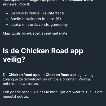
reviews
. Vooral:
Gebruiksvriendelijke interface
Snelle betalingen in euro (€)
Leuke en verslavende gameplay
Maar zoals bij elk spel: speel met mate.
Is de Chicken Road app
veilig?
De
Chicken Road app
en
Chicken Road apk
zijn veilig
zolang je ze downloadt via officiële bronnen. Vermijd
onbekende websites.
Een goede regel? Als het te mooi lijkt om waar te zijn, is dat
meestal ook zo.