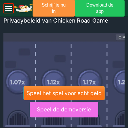
Schrijf je nu
Download de
in
app
Privacybeleid van Chicken Road Game
Speel het spel voor echt geld
Speel de demoversie