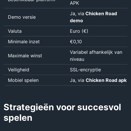
APK
Ja, via
Chicken Road
Demo versie
demo
Valuta
Euro (€)
Minimale inzet
€0,10
Variabel afhankelijk van
Maximale winst
niveau
Veiligheid
SSL-encryptie
Mobiel spelen
Ja, via
Chicken Road apk
Strategieën voor succesvol
spelen