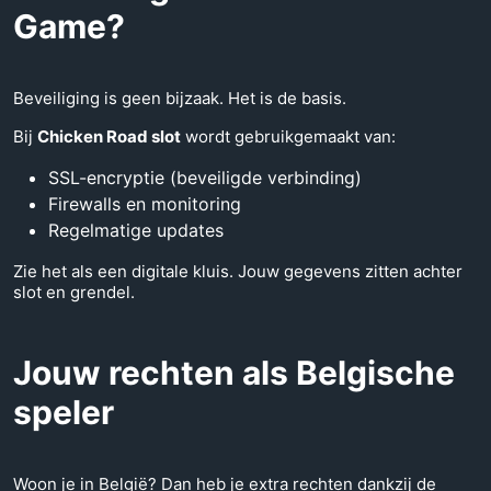
Game?
Beveiliging is geen bijzaak. Het is de basis.
Bij
Chicken Road slot
wordt gebruikgemaakt van:
SSL-encryptie (beveiligde verbinding)
Firewalls en monitoring
Regelmatige updates
Zie het als een digitale kluis. Jouw gegevens zitten achter
slot en grendel.
Jouw rechten als Belgische
speler
Woon je in België? Dan heb je extra rechten dankzij de